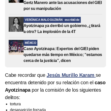
Gertz Manero ante las acusaciones del GIEI
por su manipulación
VERÓNICA MALO GUZMÁN
escribió de
Ayotzinapa ya derribó un gobierno, ¿tirará
a otro? La implosión de la 4T
MÉXICO
Caso Ayotzinapa: Expertos del GIEI piden
quedarse más tiempo en México; “estamos
cerca de la justicia”, dicen
Cabe recordar que
Jesús Murillo Karam
se
encuentra detenido por su relación con el
caso
Ayotzinapa
por la comisión de los siguientes
delitos:
tortura
desaparición forzada