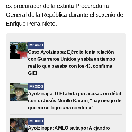
ex procurador de la extinta Procuraduría
General de la República durante el sexenio de
Enrique Peña Nieto.
MÉXICO
Caso Ayotzinapa: Ejército tenía relación
con Guerreros Unidos y sabía en tiempo
real lo que pasaba con los 43, confirma
GIEI
MÉXICO
Ayotzinapa: GIEI alerta por acusación débil
contra Jesús Murillo Karam; “hay riesgo de
que no se logre una condena”
MÉXICO
Ayotzinapa: AMLO salta por Alejandro