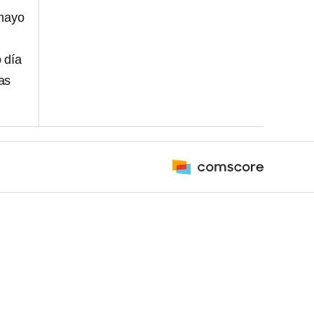
 mayo
 día
as