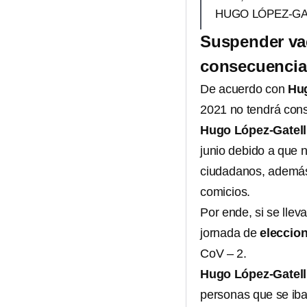
HUGO LÓPEZ-GA
Suspender vac
consecuencia
De acuerdo con
Hug
2021 no tendrá con
Hugo López-Gatell
junio debido a que n
ciudadanos, además
comicios.
Por ende, si se llev
jornada de
eleccio
CoV – 2.
Hugo López-Gatel
personas que se iba