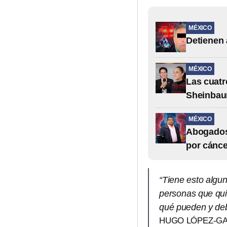
MÉXICO
Detienen 
MÉXICO
Las cuatr
Sheinbaum
MÉXICO
Abogados 
por cánce
“Tiene esto algu
personas que qui
qué pueden y deb
HUGO LÓPEZ-GA