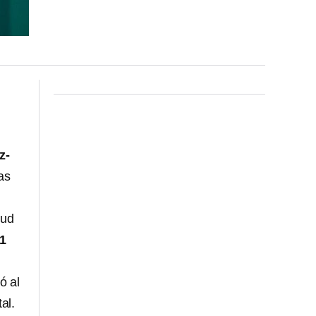
z-
as
lud
1
ó al
al.