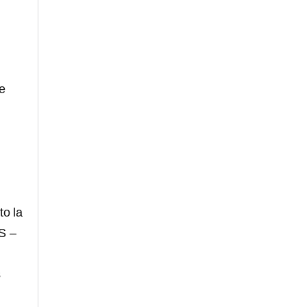
de
to la
S –
s