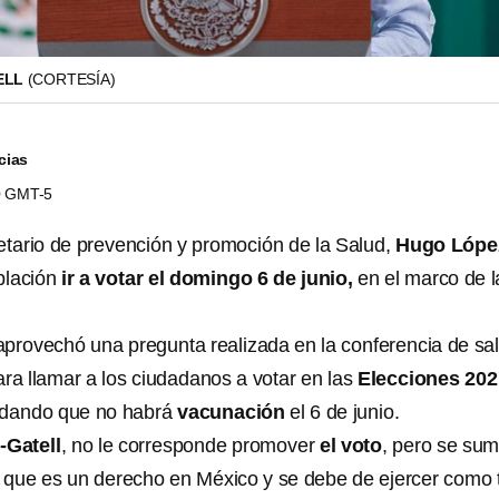
ELL
(CORTESÍA)
cias
40 GMT-5
etario de prevención y promoción de la Salud,
Hugo Lópe
oblación
ir a votar el domingo 6 de junio,
en el marco de l
aprovechó una pregunta realizada en la conferencia de sa
ara llamar a los ciudadanos a votar en las
Elecciones 202
rdando que no habrá
vacunación
el 6 de junio.
Gatell
, no le corresponde promover
el voto
, pero se sum
 que es un derecho en México y se debe de ejercer como t