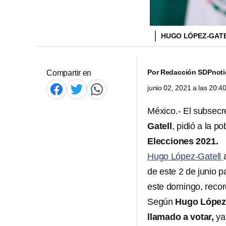
HUGO LÓPEZ-GAT
Por
Redacción SDPnoti
Compartir en
junio 02, 2021 a las 20:
México.- El subsecr
Gatell
, pidió a la p
Elecciones 2021.
Hugo López-Gatell
de este 2 de junio p
este domingo, reco
Según
Hugo López-
llamado a votar,
ya