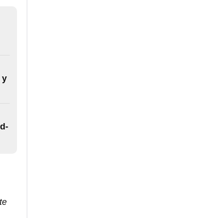
 y
d-
te