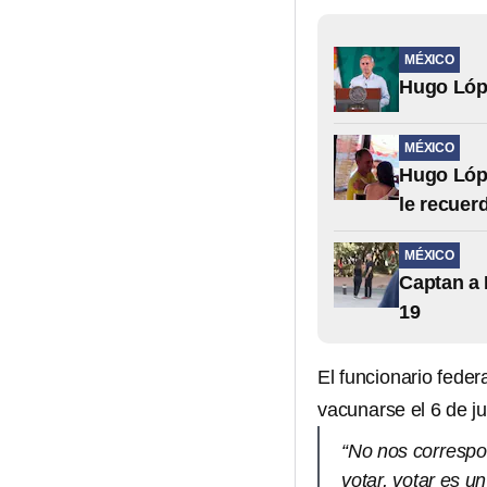
MÉXICO
Hugo Lópe
MÉXICO
Hugo Lóp
le recuerd
MÉXICO
Captan a 
19
El funcionario feder
vacunarse el 6 de ju
“No nos corresp
votar, votar es 