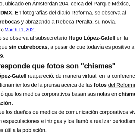
o, ubicado en Ámsterdan 204, cerca del Parque México,
CDMX
. En fotografías del
diario Reforma
, se observa al
rebocas
y abrazando a
Rebeca Peralta, su novia
.
a)
March 11, 2021
 se observa al subsecretario
Hugo López-Gatell
en la
rque
sin cubrebocas
, a pesar de que todavía es positivo a
9.
responde que fotos son "chismes"
pez-Gatell
reapareció, de manera virtual, en la conferenc
tionamientos de la prensa acerca de las
fotos
del Reform
ió que los medios corporativos basan sus notas en
chism
ación.
que los dueños de medios de comunicación corporativos vi
n especulaciones e intrigas y los llamó a realizar periodis
 útil a la población.