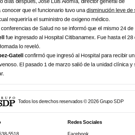
ro días después, José Luis Alomía, director general de
a conocer que el funcionario tuvo una
disminución leve de 
 cual requeriría el suministro de oxigeno médico.
 conferencias de Salud no se informó que el mismo 24 de
ll
fue ingresado al Hospital Citibanamex. Fue hasta el 28
Jornada lo reveló.
ez-Gatell
confirmó que ingresó al Hospital para recibir un
avenoso. El pasado 1 de marzo salió de la unidad clínica y 
ar.
Todos los derechos reservados ©
2026
Grupo SDP
o
Redes Sociales
538-5518
Facebook