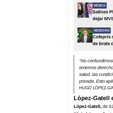
MÉXICO
Salinas P
dejar MV
NEGOCIOS
Cofepris 
de brote 
“No confundirnos 
tenemos derecho 
salud, las condic
privada. Esto apl
HUGO LÓPEZ-GA
López-Gatell 
López-Gatell,
de 52