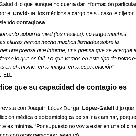
Salud dijo que aunque no quería dar información particula
por el
Covid-19
, los médicos a cargo de su caso le dijeron
 siendo
contagiosa
.
momento suban el nivel (los medios), no tengo muchas
as alturas hemos hecho muchos llamados sobre la
ener una prensa que informe, una prensa que se acerque 
informe lo que es útil. Lo que vemos en este tipo de notas e
 en el chisme, en la intriga, en la especulación”
TELL
dice que su capacidad de contagio es
revista con Joaquín López Doriga,
López-Gatell
dijo que
icción médica o epidemiológica de salir a caminar, porque
te es mínima. "Por supuesto no voy a estar en una oficin
ando con otras personas", aseguró