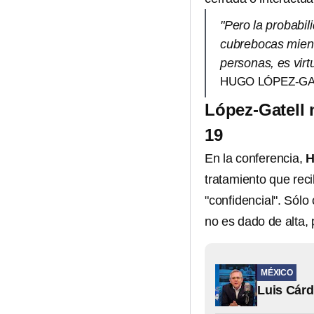
"Pero la probabil
cubrebocas mient
personas, es vir
HUGO LÓPEZ-GA
López-Gatell 
19
En la conferencia,
H
tratamiento que reci
"confidencial". Sólo
no es dado de alta,
MÉXICO
Luis Cárd