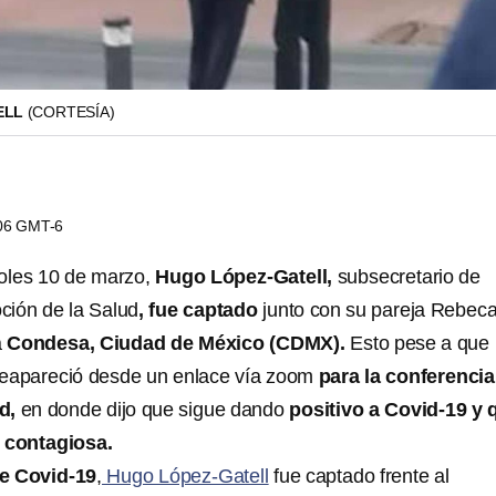
ELL
(CORTESÍA)
:06 GMT-6
coles 10 de marzo,
Hugo López-Gatell,
subsecretario de
ción de la Salud
, fue captado
junto con su pareja Rebec
a
Condesa, Ciudad de México (CDMX).
Esto pese a que
reapareció desde un enlace vía zoom
para la conferencia
ud,
en donde dijo que sigue dando
positivo a Covid-19 y 
s contagiosa.
e Covid-19
,
Hugo López-Gatell
fue captado frente al