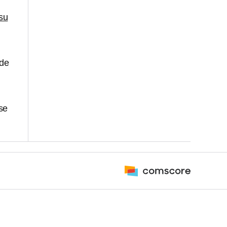
su
 de
se