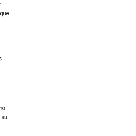
r
 que
a
s
 no
 su
a