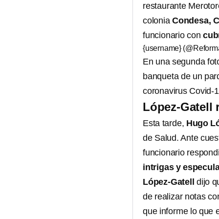
restaurante Merotor
colonia
Condesa, 
funcionario con
cub
{username} (@Reform
En una segunda foto
banqueta de un pa
coronavirus Covid-1
López-Gatell 
Esta tarde,
Hugo Ló
de Salud. Ante cues
funcionario respond
intrigas y especul
López-Gatell
dijo 
de realizar notas co
que informe lo que es