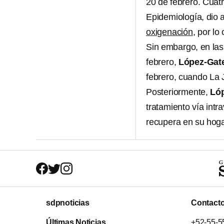
20 de febrero. Cuat
Epidemiología, dio 
oxigenación
, por lo
Sin embargo, en las
febrero,
López-Gate
febrero, cuando La 
Posteriormente,
Lóp
tratamiento vía intr
recupera en su hog
sdpnoticias
Contact
Últimas Noticias
+52-55-5