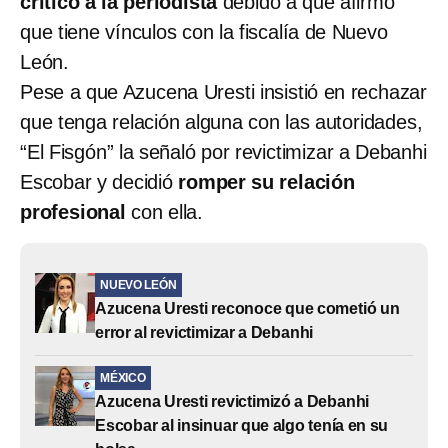
criticó a la periodista
debido a que afirmó
que tiene vínculos con la fiscalía de Nuevo
León.
Pese a que Azucena Uresti insistió en rechazar
que tenga relación alguna con las autoridades,
“El Fisgón” la señaló por revictimizar a Debanhi
Escobar y decidió
romper su relación
profesional
con ella.
NUEVO LEÓN
Azucena Uresti reconoce que cometió un
error al revictimizar a Debanhi
MÉXICO
Azucena Uresti revictimizó a Debanhi
Escobar al insinuar que algo tenía en su