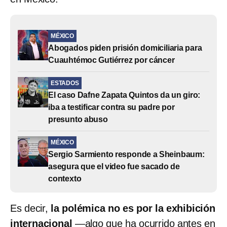
MÉXICO
Abogados piden prisión domiciliaria para
Cuauhtémoc Gutiérrez por cáncer
ESTADOS
El caso Dafne Zapata Quintos da un giro:
iba a testificar contra su padre por
presunto abuso
MÉXICO
Sergio Sarmiento responde a Sheinbaum:
asegura que el video fue sacado de
contexto
Es decir,
la polémica no es por la exhibición
internacional
—algo que ha ocurrido antes en