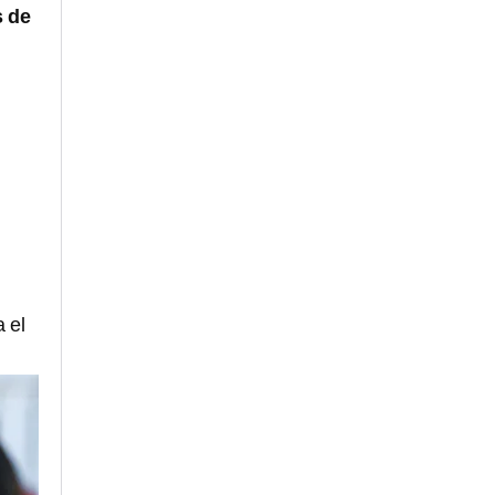
s de
 el