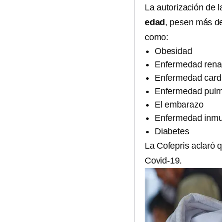
La autorización de l
edad
, pesen más d
como:
Obesidad
Enfermedad renal
Enfermedad cardi
Enfermedad pulm
El embarazo
Enfermedad inmu
Diabetes
La Cofepris aclaró 
Covid-19.