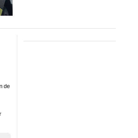
ón de
r