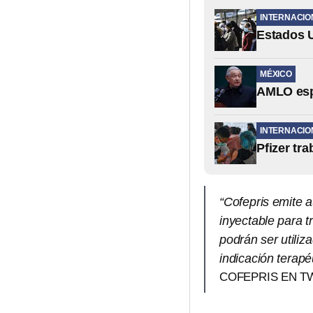
INTERNACIO
Estados U
MÉXICO
AMLO espe
INTERNACIO
Pfizer tr
“Cofepris emite 
inyectable para 
podrán ser utiliz
indicación terapé
COFEPRIS EN T