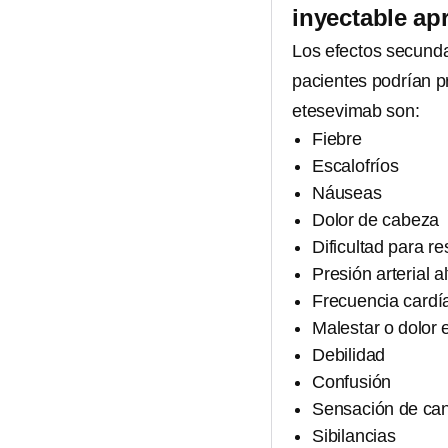
inyectable ap
Los efectos secunda
pacientes podrían p
etesevimab son:
Fiebre
Escalofríos
Náuseas
Dolor de cabeza
Dificultad para re
Presión arterial a
Frecuencia cardía
Malestar o dolor 
Debilidad
Confusión
Sensación de ca
Sibilancias