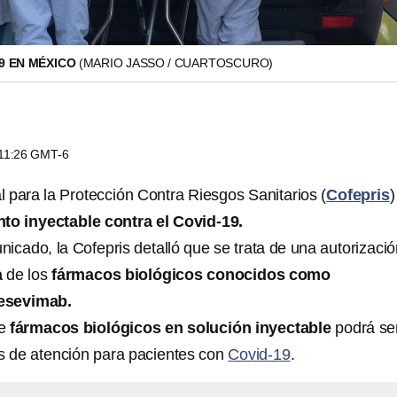
19 EN MÉXICO
(MARIO JASSO / CUARTOSCURO)
 11:26 GMT-6
 para la Protección Contra Riesgos Sanitarios (
Cofepris
)
nto inyectable
contra el Covid-19.
icado, la Cofepris detalló que se trata de una autorizaci
a
de los
fármacos biológicos conocidos como
esevimab.
de
fármacos biológicos en solución inyectable
podrá se
es de atención para pacientes con
Covid-19
.