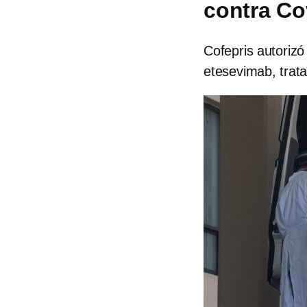
contra Co
Cofepris autoriz
etesevimab, trat