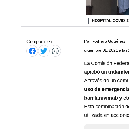
HOSPITAL COVID-
Por
Rodrigo Gutiérrez
Compartir en
diciembre 01, 2021 a las
La Comisión Federal
aprobó un
tratamie
A través de un comun
uso de emergenci
bamlanivimab y et
Esta combinación 
utilizada en accion