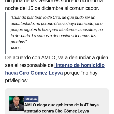
ninguna de las versiones sobre lo ocurrido la
noche del 15 de diciembre al comunicador.
“Cuando plantean lo de Ciro, de que pudo ser un
autoatentado, no porque él se lo haya fabricado, sino
porque alguien lo hizo para afectarnos a nosotros, no
lo descarto. Lo vamos a denunciar si tenemos las
pruebas”
AMLO
De acuerdo con AMLO, va a denunciar a quien
sea el responsable del
intento de homicidio
hacia Ciro Gómez Leyva
porque “no hay
privilegios”.
MÉXICO
AMLO niega que gobierno de la 4T haya
atentado contra Ciro Gómez Leyva