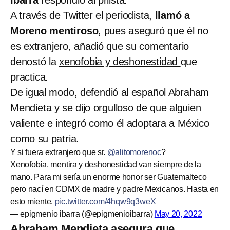
A través de Twitter el periodista,
llamó a
Moreno mentiroso
, pues aseguró que él no
es extranjero, añadió que su comentario
denostó la
xenofobia y deshonestidad
que
practica.
De igual modo, defendió al español Abraham
Mendieta y se dijo orgulloso de que alguien
valiente e integró como él adoptara a México
como su patria.
Y si fuera extranjero que sr.
@alitomorenoc
?
Xenofobia, mentira y deshonestidad van siempre de la
mano. Para mi sería un enorme honor ser Guatemalteco
pero nací en CDMX de madre y padre Mexicanos. Hasta en
esto miente.
pic.twitter.com/4hqw9q3weX
— epigmenio ibarra (@epigmenioibarra)
May 20, 2022
Abraham Mendieta asegura que