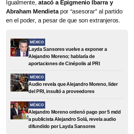
Igualmente,
atacó a Epigmenio Ibarra y
Abraham Mendieta
por “asesorar” al partido
en el poder, a pesar de que son extranjeros.
MÉXICO
Layda Sansores vuelve a exponer a
Alejandro Moreno; hablaría de
aportaciones de Cinépolis al PRI
MÉXICO
Audio revela que Alejandro Moreno, líder
del PRI, insultó a proveedores
MÉXICO
Alejandro Moreno ordenó pago por 5 mdd
a publicista Alejandro Solá, revela audio
difundido por Layda Sansores