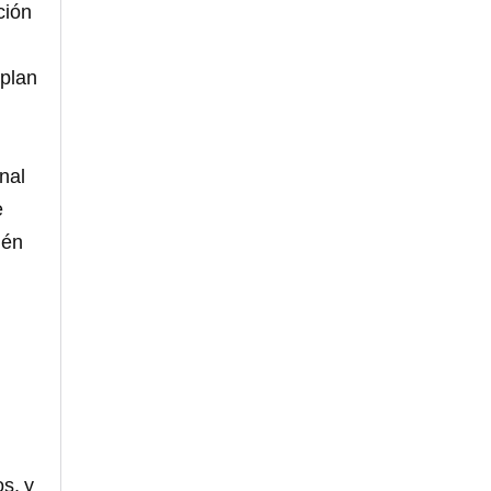
ción
 plan
nal
e
ién
s, y