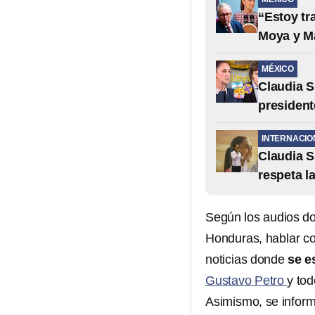
“Estoy tr
Moya y M
MÉXICO
Claudia S
president
INTERNACIO
Claudia S
respeta l
Según los audios d
Honduras, hablar con
noticias donde
se e
Gustavo Petro
y tod
Asimismo, se inform