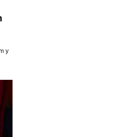
n
um y