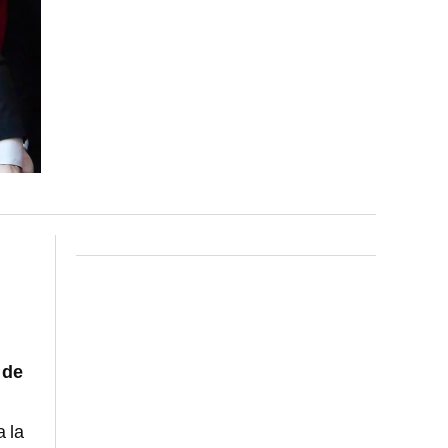
 de
 la