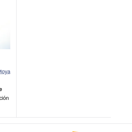
Moya
e
ción