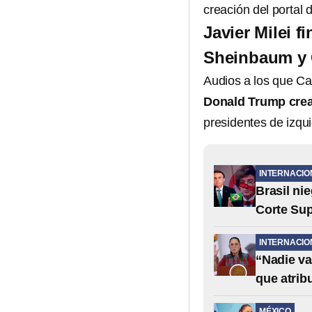
creación del portal 
Javier Milei 
Sheinbaum y 
Audios a los que C
Donald Trump crea
presidentes de izqui
INTERNACIO
Brasil nie
Corte Su
INTERNACIO
“Nadie va
que atrib
MÉXICO