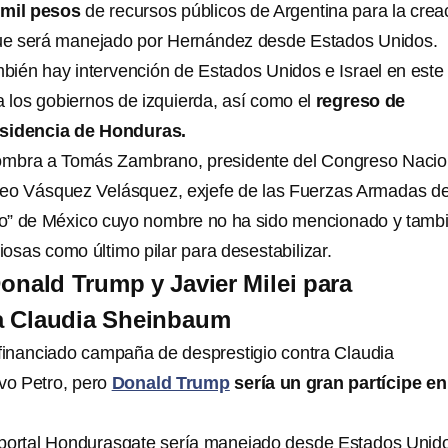
 mil pesos
de recursos públicos de Argentina para la crea
e será manejado por Hernández desde Estados Unidos.
bién hay intervención de Estados Unidos e Israel en este
a los gobiernos de izquierda, así como el
regreso de
esidencia de Honduras.
 nombra a Tomás Zambrano, presidente del Congreso Nacio
o Vásquez Velásquez, exjefe de las Fuerzas Armadas d
o” de México cuyo nombre no ha sido mencionado y tamb
iosas como último pilar para desestabilizar.
onald Trump y Javier Milei para
 a Claudia Sheinbaum
financiado campaña de desprestigio contra Claudia
o Petro, pero
Donald Trump
sería un gran partícipe en
el portal Hondurasgate sería manejado desde Estados Unido