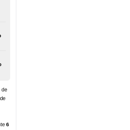
o
o
 de
 de
nte
6