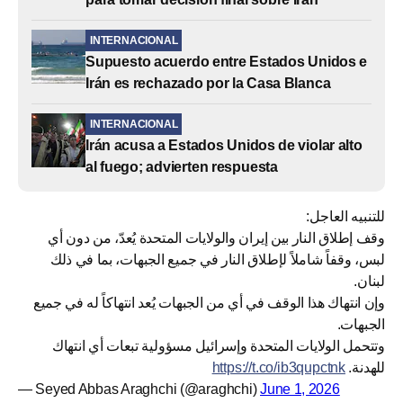
INTERNACIONAL
Supuesto acuerdo entre Estados Unidos e
Irán es rechazado por la Casa Blanca
INTERNACIONAL
Irán acusa a Estados Unidos de violar alto
al fuego; advierten respuesta
للتنبيه العاجل:
وقف إطلاق النار بين إيران والولايات المتحدة يُعدّ، من دون أي
لبس، وقفاً شاملاً لإطلاق النار في جميع الجبهات، بما في ذلك
لبنان.
وإن انتهاك هذا الوقف في أي من الجبهات يُعد انتهاكاً له في جميع
الجبهات.
وتتحمل الولايات المتحدة وإسرائيل مسؤولية تبعات أي انتهاك
https://t.co/ib3qupctnk
للهدنة.
— Seyed Abbas Araghchi (@araghchi)
June 1, 2026