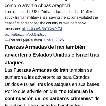
como lo advirtió Abbas Araghchi.
Iran accused the US of 'misconduct and bad faith' after it
struck Iranian military sites, saying the actions violated the
ceasefire and entitled the country to take defensive
measures
https://t.co/N6bTGecYCJ
pic.twitter.com/b3dtm3sygI
— Reuters (@Reuters)
June 1, 2026
Fuerzas Armadas de Irán también
advierten a Estados Unidos e Israel tras
ataques
Las
Fuerzas Armadas de Irán
también se
sumaron a las advertencias para Estados
Unidos e Israel, tras los ataques en sus bases.
Por lo que advirtieron que
“no tolerarán la
continuación de los bárbaros crímenes”
de
Israel en Líbano, ante los bombardeos