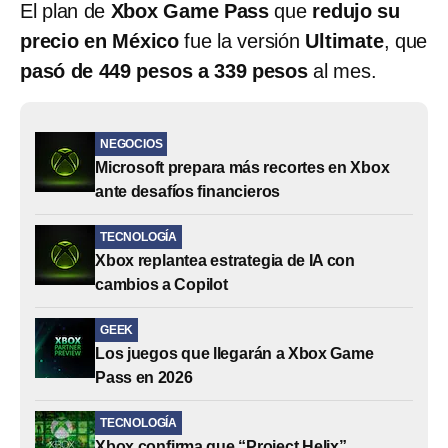
El plan de
Xbox Game Pass
que
redujo su
precio en México
fue la versión
Ultimate
, que
pasó de 449 pesos a 339 pesos
al mes.
NEGOCIOS
Microsoft prepara más recortes en Xbox
ante desafíos financieros
TECNOLOGÍA
Xbox replantea estrategia de IA con
cambios a Copilot
GEEK
Los juegos que llegarán a Xbox Game
Pass en 2026
TECNOLOGÍA
Xbox confirma que “Project Helix”