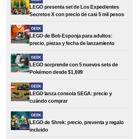
LEGO presenta set de Los Expedientes
Secretos X con precio de casi 5 mil pesos
GEEK
LEGO de Bob Esponja para adultos:
precio, piezas y fecha de lanzamiento
GEEK
LEGO sorprende con 5 nuevos sets de
Pokémon desde $1,699
GEEK
LEGO lanza consola SEGA: precio y
cuándo comprar
GEEK
LEGO de Shrek: precio, preventa y regalo
incluido