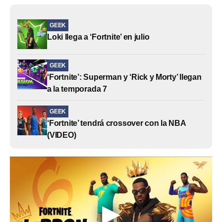
GEEK
Loki llega a ‘Fortnite’ en julio
GEEK
‘Fortnite’: Superman y ‘Rick y Morty’ llegan
a la temporada 7
GEEK
‘Fortnite’ tendrá crossover con la NBA
(VIDEO)