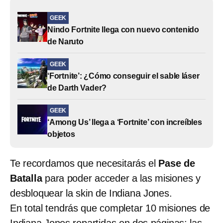
GEEK
Nindo Fortnite llega con nuevo contenido
de Naruto
GEEK
‘Fortnite’: ¿Cómo conseguir el sable láser
de Darth Vader?
GEEK
‘Among Us’ llega a ‘Fortnite’ con increíbles
objetos
Te recordamos que necesitarás el
Pase de
Batalla
para poder acceder a las misiones y
desbloquear la skin de Indiana Jones.
En total tendrás que completar 10 misiones de
Indiana Jones repartidas en dos páginas; las