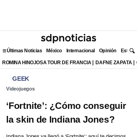
Últimas Noticias
México
Internacional
Opinión
Estilo 
ROMINA HINOJOSA TOUR DE FRANCIA
DAFNE ZAPATA
GEEK
Videojuegos
‘Fortnite’: ¿Cómo conseguir
la skin de Indiana Jones?
Indiana Jones ya llegó a ‘Fortnite’; aquí te decimos