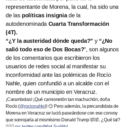
representante de Morena, la cual, ha sido una
de las
políticas insignia
de la
autodenominada
Cuarta Transformación
(4T).
“¿Y la austeridad dónde queda?”
y
“¿No
salió todo eso de Dos Bocas?
”, son algunos
de los comentarios que escribieron los
usuarios de redes social al manifestar su
inconformidad ante las polémicas de Rocío
Nahle, quien confundió a un alcalde con el
nombre de un municipio en Veracruz.
¡Carambolas! ¡Qué camionetón tan machuchón, doña
Rocío (
@rocionahle
)! 😏 Pero además, la precandidata de
Morena en Veracruz se lució paseándose con ese convoy
que sonrojaría al mismísimo Donald Trump 🤣🤣. ¿Qué tal?
🤷🏻‍♂️
pic.twitter.com/96pL5urWnI