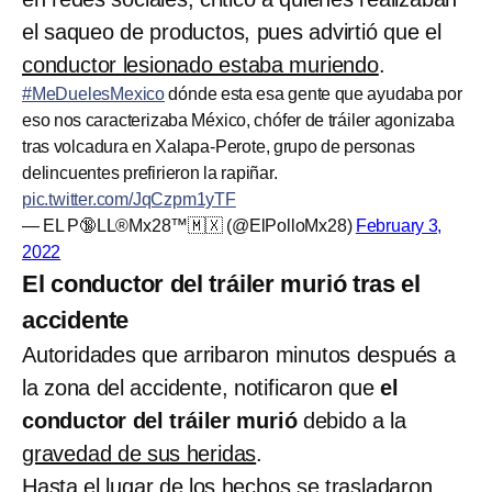
el saqueo de productos, pues advirtió que el
conductor lesionado estaba muriendo
.
#MeDuelesMexico
dónde esta esa gente que ayudaba por
eso nos caracterizaba México, chófer de tráiler agonizaba
tras volcadura en Xalapa-Perote, grupo de personas
delincuentes prefirieron la rapiñar.
pic.twitter.com/JqCzpm1yTF
— EL P🔞LL®Mx28™🇲🇽 (@ElPolloMx28)
February 3,
2022
El conductor del tráiler murió tras el
accidente
Autoridades que arribaron minutos después a
la zona del accidente, notificaron que
el
conductor del tráiler murió
debido a la
gravedad de sus heridas
.
Hasta el lugar de los hechos se trasladaron