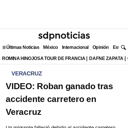
Últimas Noticias
México
Internacional
Opinión
Estilo 
ROMINA HINOJOSA TOUR DE FRANCIA
DAFNE ZAPATA
VERACRUZ
VIDEO: Roban ganado tras
accidente carretero en
Veracruz
Un migrante falleció debido al accidente carretero