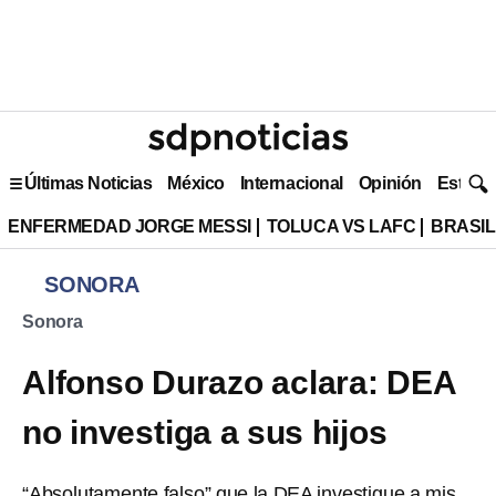
Últimas Noticias
México
Internacional
Opinión
Estilo 
ENFERMEDAD JORGE MESSI
TOLUCA VS LAFC
BRASIL
SONORA
Sonora
Alfonso Durazo aclara: DEA
no investiga a sus hijos
“Absolutamente falso” que la DEA investigue a mis