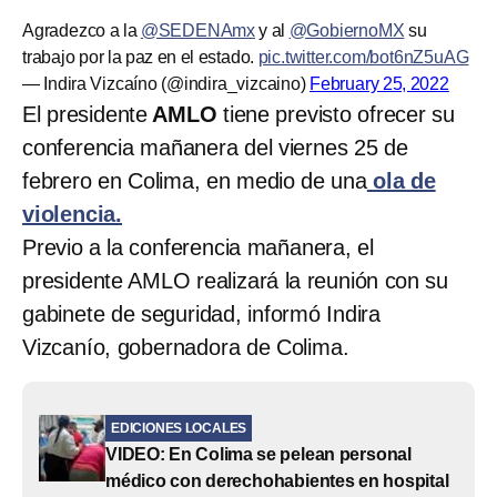
Agradezco a la
@SEDENAmx
y al
@GobiernoMX
su
trabajo por la paz en el estado.
pic.twitter.com/bot6nZ5uAG
— Indira Vizcaíno (@indira_vizcaino)
February 25, 2022
El presidente
AMLO
tiene previsto ofrecer su
conferencia mañanera del viernes 25 de
febrero en Colima, en medio de una
ola de
violencia.
Previo a la conferencia mañanera, el
presidente AMLO realizará la reunión con su
gabinete de seguridad, informó Indira
Vizcanío, gobernadora de Colima.
EDICIONES LOCALES
VIDEO: En Colima se pelean personal
médico con derechohabientes en hospital