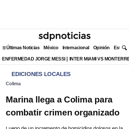
Últimas Noticias
México
Internacional
Opinión
Estilo 
ENFERMEDAD JORGE MESSI
INTER MIAMI VS MONTERR
EDICIONES LOCALES
Colima
Marina llega a Colima para
combatir crimen organizado
Luego de un incremento de homicidios dolosos en la