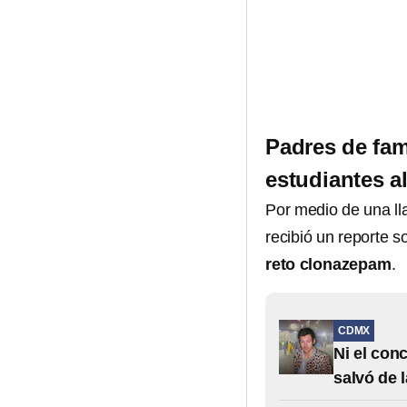
Padres de fami
estudiantes al
Por medio de una ll
recibió un reporte s
reto clonazepam
.
CDMX
Ni el con
salvó de 