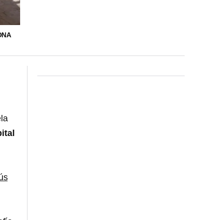
ONA
la
ital
ús