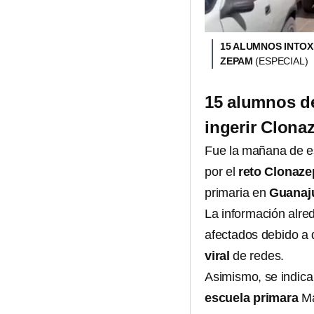
15 ALUMNOS INTOX
ZEPAM
(ESPECIAL)
15 alumnos de
ingerir Clona
Fue la mañana de es
por el
reto Clonaz
primaria en
Guanaj
La información alre
afectados debido a
viral
de redes.
Asimismo, se indica
escuela primara
Ma