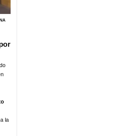
ONA
por
ado
n
to
a la