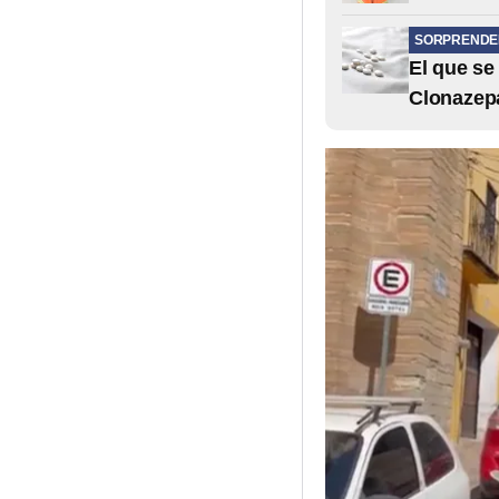
SORPRENDE
El que se
Clonazepa