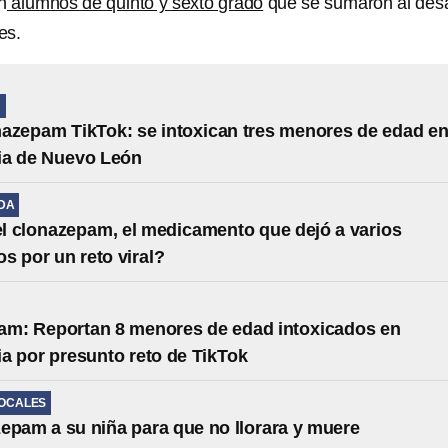
n
alumnos de quinto y sexto grado
que se sumaron al desa
es.
N
azepam TikTok: se intoxican tres menores de edad e
ia de Nuevo León
IDA
l clonazepam, el medicamento que dejó a varios
os por un reto viral?
am: Reportan 8 menores de edad intoxicados en
a por presunto reto de TikTok
LOCALES
epam a su niña para que no llorara y muere