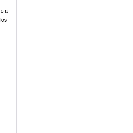
do a
 los