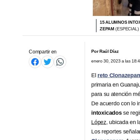
15 ALUMNOS INTO
ZEPAM
(ESPECIAL)
Por
Raúl Díaz
Compartir en
enero 30, 2023 a las 18
El
reto Clonazepa
primaria en Guanaju
para su atención mé
De acuerdo con lo i
intoxicados
se regi
López
, ubicada en la
Los reportes señala