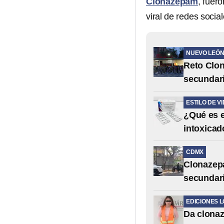
Clonazepam
, fuero
viral de redes social
NUEVO LEÓ
Reto Clon
secundar
ESTILO DE V
¿Qué es e
intoxicad
CDMX
Clonazep
secundari
EDICIONES 
Da clonaz