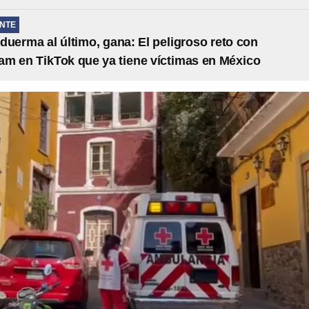
NTE
 duerma al último, gana: El peligroso reto con
m en TikTok que ya tiene víctimas en México