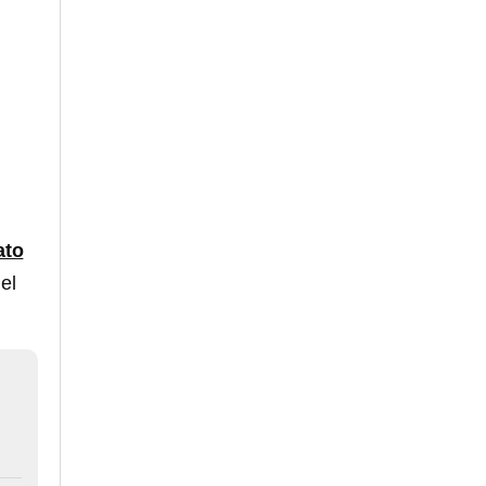
ato
el