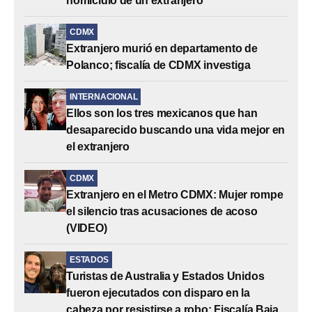
homicidio de un extranjero
CDMX
Extranjero murió en departamento de
Polanco; fiscalía de CDMX investiga
INTERNACIONAL
Ellos son los tres mexicanos que han
desaparecido buscando una vida mejor en
el extranjero
CDMX
Extranjero en el Metro CDMX: Mujer rompe
el silencio tras acusaciones de acoso
(VIDEO)
ESTADOS
Turistas de Australia y Estados Unidos
fueron ejecutados con disparo en la
cabeza por resistirse a robo: Fiscalía Baja