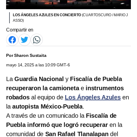
LOS ÁNGELES AZULES EN CONCIERTO
(CUARTOSCURO / MARIO J
ASSO)
Compartir en
Por
Sharon Sustaita
mayo 14, 2025 a las 10:09 GMT-6
La
Guardia Nacional
y
Fiscalía de Puebla
recuperaron la
camioneta
e
instrumentos
robados
al equipo de
Los Ángeles Azules
en
la
autopista México-Puebla
.
A través de un comunicado la
Fiscalía de
Puebla informó que logró recuperar
en la
comunidad de
San Rafael Tlanalapan
del