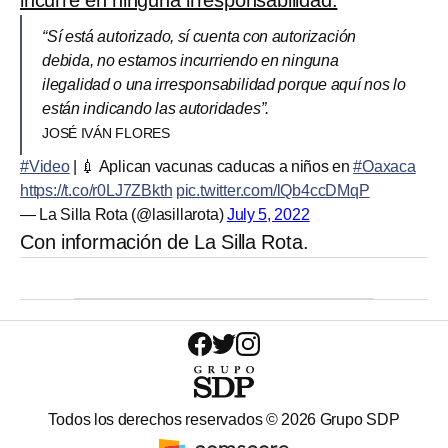
“Sí está autorizado, sí cuenta con autorización
debida, no estamos incurriendo en ninguna
ilegalidad o una irresponsabilidad porque aquí nos lo
están indicando las autoridades”.
JOSÉ IVÁN FLORES
#Video
| 💉 Aplican vacunas caducas a niños en
#Oaxaca
https://t.co/r0LJ7ZBkth
pic.twitter.com/lQb4ccDMqP
— La Silla Rota (@lasillarota)
July 5, 2022
Con información de La Silla Rota.
Todos los derechos reservados ©
2026
Grupo SDP