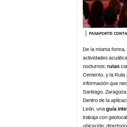
PASAPORTE CONTAR
De la misma forma, l
actividades acuátic
nocturnos;
rutas
con
Cemento, y la Ruta 
información que nece
Santiago, Zaragoza
Dentro de la aplica
León, una
guía inte
trabaja con geoloca
ubicación; directori