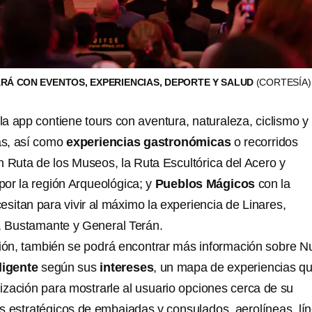
Á CON EVENTOS, EXPERIENCIAS, DEPORTE Y SALUD
(CORTESÍA)
a app contiene tours con aventura, naturaleza, ciclismo y
as, así como
experiencias gastronómicas
o recorridos
 Ruta de los Museos, la Ruta Escultórica del Acero y
por la región Arqueológica; y
Pueblos Mágicos
con la
sitan para vivir al máximo la experiencia de Linares,
, Bustamante y General Terán.
ción, también se podrá encontrar más información sobre 
ligente
según sus
intereses
, un mapa de experiencias q
lización para mostrarle al usuario opciones cerca de su
os estratégicos de embajadas y consulados, aerolíneas, lí