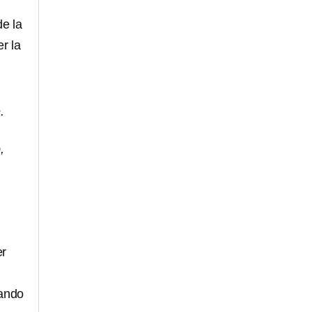
.
de la
er la
.
,
er
dando