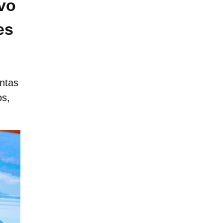
vo
es
entas
os,