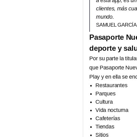
a esta app, es u
clientes, más cua
mundo.
SAMUEL GARCÍA
Pasaporte Nu
deporte y sal
Por su parte la tit
que Pasaporte Nue
Play y en ella se en
Restaurantes
Parques
Cultura
Vida nocturna
Cafeterías
Tiendas
Sitios