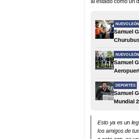
al estado como un de
NUEVO LEÓ
Samuel Ga
Churubus
NUEVO LEÓ
Samuel Ga
Aeropuer
DEPORTES
Samuel Ga
Mundial 
Esto ya es un leg
los amigos de tur