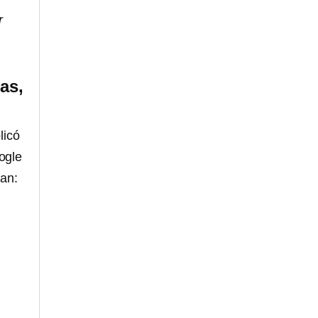
r
as,
licó
ogle
can: