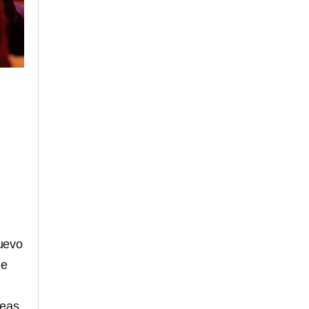
Nuevo
ue
neas