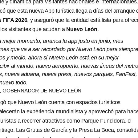
le y dinámica para visitantes nacionales e internacionales
ó que esta nueva App turística llega a días del arranque 
a FIFA 2026
, y aseguró que la entidad está lista para ofrec
 los visitantes que acudan a
Nuevo León
.
n mejor momento, arranca la app justo en junio, mes
 mes que va a ser recordado por Nuevo León para siempre
s y medio, ahora sí Nuevo León está en su mejor
ibir al mundo, nuevo aeropuerto, nuevas líneas del metro
s, nueva aduana, nueva presa, nuevos parques, FanFest,
nuevo todo.
, GOBERNADOR DE NUEVO LEÓN
gó que Nuevo León cuenta con espacios turísticos
talecerán la experiencia mundialista y aprovechó para hac
 turistas a recorrer atractivos como Parque Fundidora, el
iago, Las Grutas de García y la Presa La Boca, consoli