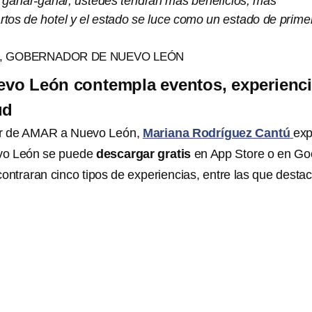
n ganar-ganar, ustedes tendrán más beneficios, más
rtos de hotel y el estado se luce como un estado de prime
, GOBERNADOR DE NUEVO LEÓN
evo León contempla eventos, experienci
ud
ular de AMAR a Nuevo León,
Mariana Rodríguez Cantú
exp
vo León se puede
descargar gratis
en App Store o en Go
contraran cinco tipos de experiencias, entre las que desta