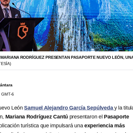
 MARIANA RODRÍGUEZ PRESENTAN PASAPORTE NUEVO LEÓN, UNA
ESÍA)
cántara
37 GMT-6
Nuevo León
Samuel Alejandro García Sepúlveda
y la titu
n,
Mariana Rodríguez Cantú
presentaron el
Pasaporte
plicación turística que impulsará una
experiencia más