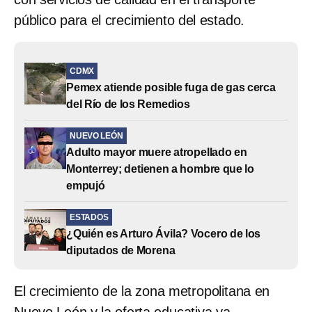
público para el crecimiento del estado.
CDMX
Pemex atiende posible fuga de gas cerca
del Río de los Remedios
NUEVO LEÓN
Adulto mayor muere atropellado en
Monterrey; detienen a hombre que lo
empujó
ESTADOS
¿Quién es Arturo Ávila? Vocero de los
diputados de Morena
El crecimiento de la zona metropolitana en
Nuevo León y la oferta educativa ya