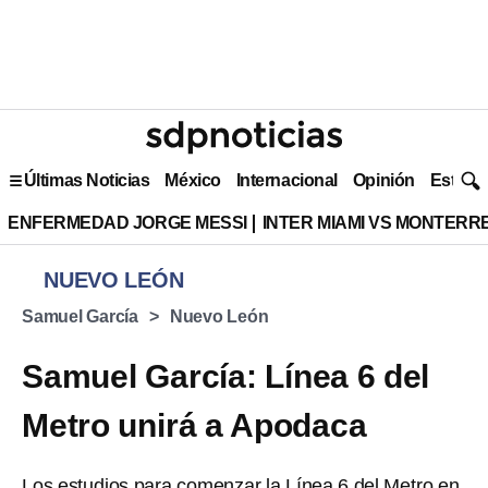
Últimas Noticias
México
Internacional
Opinión
Estilo 
ENFERMEDAD JORGE MESSI
INTER MIAMI VS MONTERR
NUEVO LEÓN
Samuel García
Nuevo León
Samuel García: Línea 6 del
Metro unirá a Apodaca
Los estudios para comenzar la Línea 6 del Metro en