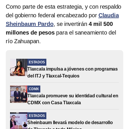
Como parte de esta estrategia, y con respaldo
del gobierno federal encabezado por
Claudia
Sheinbaum Pardo
, se invertirán
4 mil 500
millones de pesos
para el saneamiento del
río Zahuapan.
ESTADOS
Tlaxcala impulsa a jóvenes con programas
del ITJ y Tlaxcal-Tequios
CDMX
Tlaxcala promueve su identidad cultural en
CDMX con Casa Tlaxcala
ESTADOS
Sheinbaum llevará modelo de desarrollo