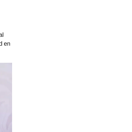
al
ud en