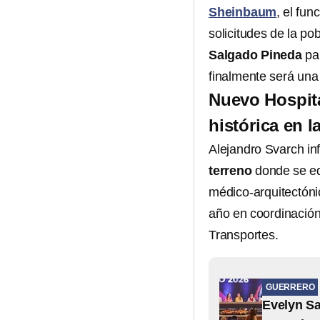
Sheinbaum
, el fu
solicitudes de la p
Salgado Pineda
par
finalmente será una 
Nuevo Hospit
histórica en 
Alejandro Svarch i
terreno
donde se edi
médico-arquitectónic
año en coordinación
Transportes.
GUERRERO
Evelyn Sa