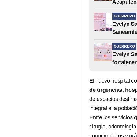
Acapulco
GUERRERO
Evelyn Sa
Saneamien
GUERRERO
Evelyn Sa
fortalece
El nuevo hospital c
de urgencias, hosp
de espacios destina
integral a la poblaci
Entre los servicios 
cirugía, odontología
conocimientos y prác