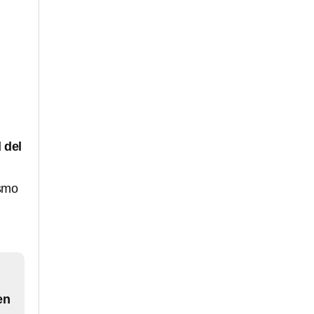
 del
ismo
en