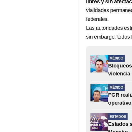
libres y sin afecta
vialidades permanec
federales.
Las autoridades esta
sin embargo, todos 
MÉXICO
Bloqueos 
violencia
MÉXICO
FGR reali
operativo
ESTADOS
Estados s