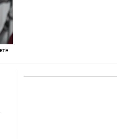
RETE
o