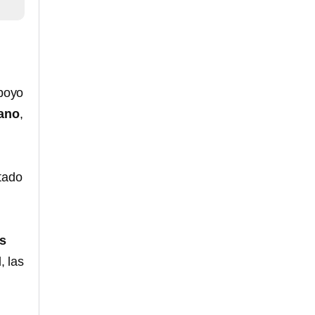
apoyo
cano
,
stado
es
, las