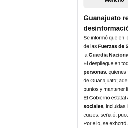
Mencho
Guanajuato ref
desinformació
Se informó que en l
de las
Fuerzas de 
la
Guardia Naciona
El despliegue en todo
personas
, quienes 
de Guanajuato; ade
puntos y mantener li
El Gobierno estatal 
sociales
, incluidas
cuales, señaló, pued
Por ello, se exhortó