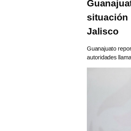
Guanajuat
situación
Jalisco
Guanajuato report
autoridades llama