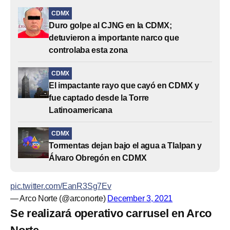
CDMX
Duro golpe al CJNG en la CDMX;
detuvieron a importante narco que
controlaba esta zona
CDMX
El impactante rayo que cayó en CDMX y
fue captado desde la Torre
Latinoamericana
CDMX
Tormentas dejan bajo el agua a Tlalpan y
Álvaro Obregón en CDMX
pic.twitter.com/EanR3Sg7Ev
— Arco Norte (@arconorte)
December 3, 2021
Se realizará operativo carrusel en Arco