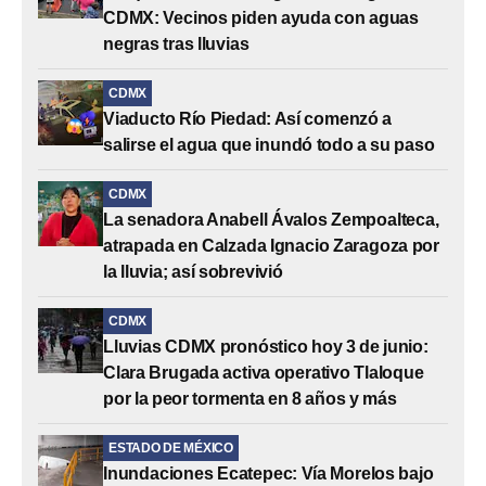
CDMX: Vecinos piden ayuda con aguas
negras tras lluvias
CDMX
Viaducto Río Piedad: Así comenzó a
salirse el agua que inundó todo a su paso
CDMX
La senadora Anabell Ávalos Zempoalteca,
atrapada en Calzada Ignacio Zaragoza por
la lluvia; así sobrevivió
CDMX
Lluvias CDMX pronóstico hoy 3 de junio:
Clara Brugada activa operativo Tlaloque
por la peor tormenta en 8 años y más
ESTADO DE MÉXICO
Inundaciones Ecatepec: Vía Morelos bajo