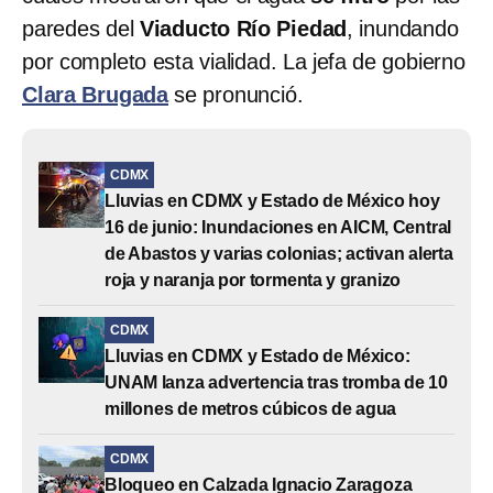
paredes del
Viaducto Río Piedad
, inundando
por completo esta vialidad. La jefa de gobierno
Clara Brugada
se pronunció.
CDMX
Lluvias en CDMX y Estado de México hoy
16 de junio: Inundaciones en AICM, Central
de Abastos y varias colonias; activan alerta
roja y naranja por tormenta y granizo
CDMX
Lluvias en CDMX y Estado de México:
UNAM lanza advertencia tras tromba de 10
millones de metros cúbicos de agua
CDMX
Bloqueo en Calzada Ignacio Zaragoza