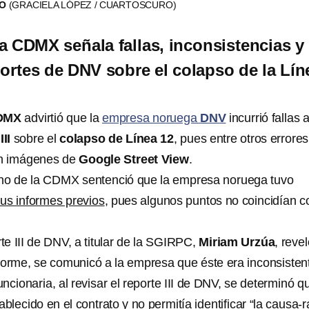
RO
(GRACIELA LÓPEZ / CUARTOSCURO)
a CDMX señala fallas, inconsistencias y
portes de DNV sobre el colapso de la Lín
DMX
advirtió que la
empresa noruega
DNV
incurrió fallas a
III
sobre el
colapso de Línea 12
, pues entre otros errores
en imágenes de
Google Street View
.
rno de la CDMX sentenció que la empresa noruega tuvo
sus informes previos
, pues algunos puntos no coincidían c
rte III de DNV, a titular de la SGIRPC,
Miriam Urzúa
, reve
informe, se comunicó a la empresa que éste era inconsisten
ncionaria, al revisar el reporte III de DNV, se determinó q
ablecido en el contrato
y no permitía identificar “la causa-r