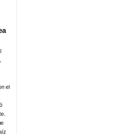
ea
l
,
on el
ló
te.
ue
aíz