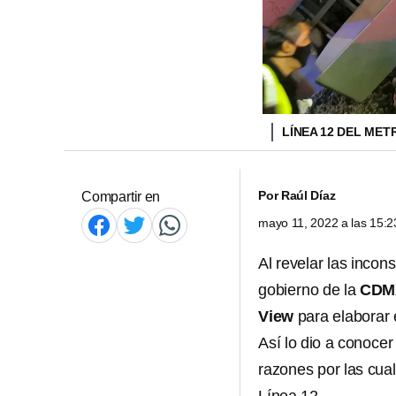
LÍNEA 12 DEL ME
Por
Raúl Díaz
Compartir en
mayo 11, 2022 a las 15:
Al revelar las incon
gobierno de la
CDM
View
para elaborar 
Así lo dio a conoce
razones por las cua