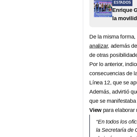
ESTADOS
Enrique G
la movili
De la misma forma,
analizar
, además de
de otras posibilidad
Por lo anterior, ind
consecuencias de las
Línea 12, que se apu
Además, advirtió qu
que se manifestaba
View
para elaborar 
“En todos los ofi
la Secretaría de 