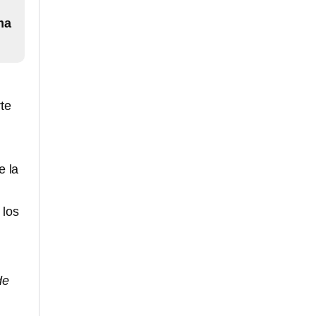
ma
te
e la
 los
de