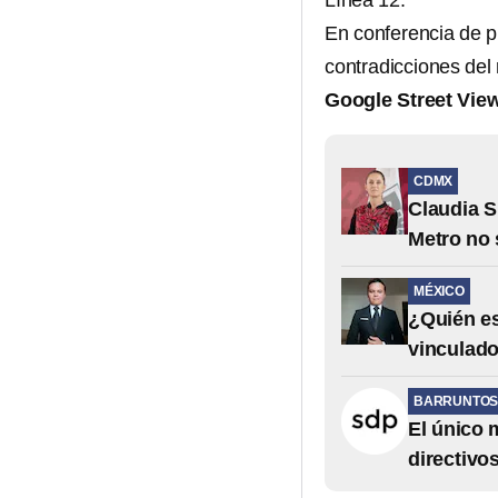
Línea 12.
En conferencia de p
contradicciones del
Google Street Vie
CDMX
Claudia S
Metro no 
MÉXICO
¿Quién e
vinculado
BARRUNTOS 
El único 
directivo