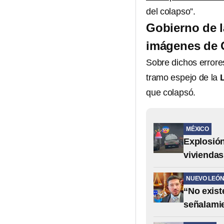
del colapso”.
Gobierno de l
imágenes de 
Sobre dichos errore
tramo espejo de la
que colapsó.
MÉXICO
Explosión
viviendas
NUEVO LEÓ
“No exist
señalami