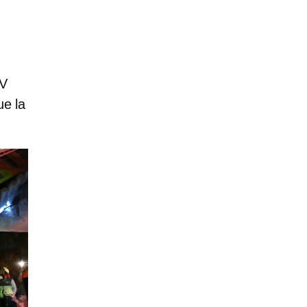
NV
ue la