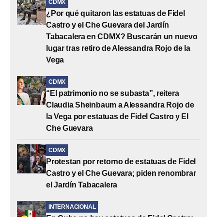
CDMX
¿Por qué quitaron las estatuas de Fidel
Castro y el Che Guevara del Jardín
Tabacalera en CDMX? Buscarán un nuevo
lugar tras retiro de Alessandra Rojo de la
Vega
CDMX
“El patrimonio no se subasta”, reitera
Claudia Sheinbaum a Alessandra Rojo de
la Vega por estatuas de Fidel Castro y El
Che Guevara
CDMX
Protestan por retorno de estatuas de Fidel
Castro y el Che Guevara; piden renombrar
el Jardín Tabacalera
INTERNACIONAL