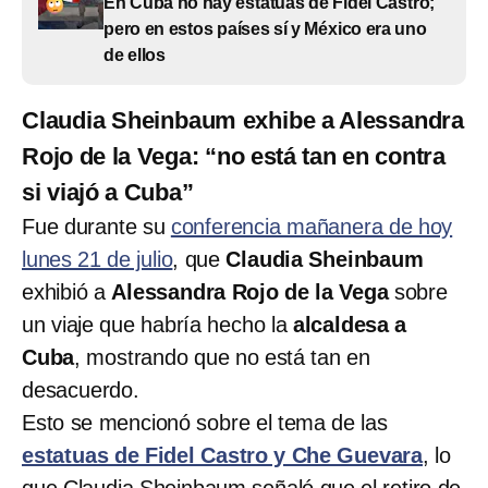
En Cuba no hay estatuas de Fidel Castro;
pero en estos países sí y México era uno
de ellos
Claudia Sheinbaum exhibe a Alessandra
Rojo de la Vega: “no está tan en contra
si viajó a Cuba”
Fue durante su
conferencia mañanera de hoy
lunes 21 de julio
, que
Claudia Sheinbaum
exhibió a
Alessandra Rojo de la Vega
sobre
un viaje que habría hecho la
alcaldesa a
Cuba
, mostrando que no está tan en
desacuerdo.
Esto se mencionó sobre el tema de las
estatuas de Fidel Castro y Che Guevara
, lo
que Claudia Sheinbaum señaló que el retiro de