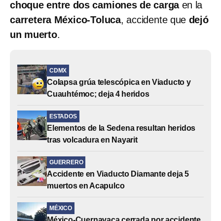
choque entre dos camiones de carga
en la
carretera México-Toluca
, accidente que
dejó
un muerto
.
CDMX
Colapsa grúa telescópica en Viaducto y
Cuauhtémoc; deja 4 heridos
ESTADOS
Elementos de la Sedena resultan heridos
tras volcadura en Nayarit
GUERRERO
Accidente en Viaducto Diamante deja 5
muertos en Acapulco
MÉXICO
México-Cuernavaca cerrada por accidente