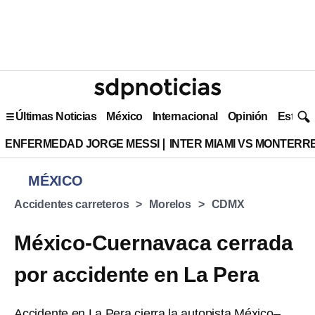
Últimas Noticias
México
Internacional
Opinión
Estilo 
ENFERMEDAD JORGE MESSI
INTER MIAMI VS MONTERR
MÉXICO
Accidentes carreteros
Morelos
CDMX
México-Cuernavaca cerrada
por accidente en La Pera
Accidente en La Pera cierra la autopista México–