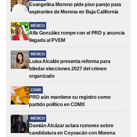
Evangelina Moreno pide piso parejo para
aspirantes de Morena en Baja California
MÉXICO
Alfa González rompe con el PRD y anuncia
llegada al PVEM
MÉXICO
Luisa Alcalde presenta reforma para
blindar elecciones 2027 del crimen
organizado
CDMX
PRD aún mantiene su registro como
partido político en CDMX
MÉXICO
Damián Alcázar aclara rumores sobre
candidatura en Coyoacán con Morena