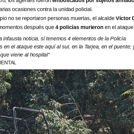
ro, los agentes fueron
emboscados por sujetos armad
rias ocasiones contra la unidad policial.
pio no se reportaron personas muertas, el alcalde
Víctor 
 momentos después que
4 policías murieron
en el ataque
infausta noticia, sí tenemos 4 elementos de la Policía
 en el ataque este aquí al sur, en la Tarjea, en el puente; 
que viene al hospital”
MENTAL