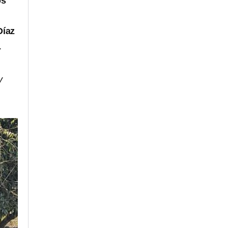
os
Díaz
.
y