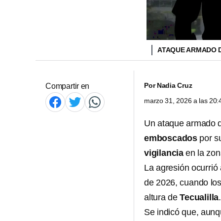
ATAQUE ARMADO D
Por
Nadia Cruz
Compartir en
marzo 31, 2026 a las 20
Un ataque armado 
emboscados
por s
vigilancia
en la zon
La agresión ocurrió
de 2026, cuando los
altura de
Tecualilla
Se indicó que, aunqu