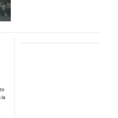
zo
a la