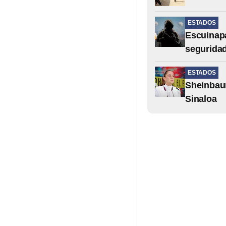
ESTADOS
Escuinapa
segurida
ESTADOS
Sheinbau
Sinaloa