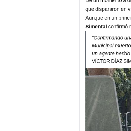
De un momento a ot
que dispararon en va
Aunque en un princi
Simental
confirmó
“Confirmando una 
Municipal muertos
un agente herido 
VÍCTOR DÍAZ SI