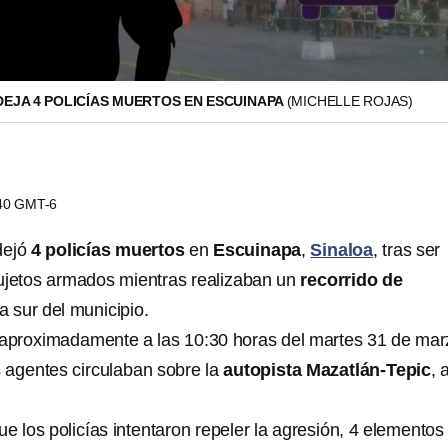
EJA 4 POLICÍAS MUERTOS EN ESCUINAPA
(MICHELLE ROJAS)
:40 GMT-6
dejó
4 policías muertos
en
Escuinapa
,
Sinaloa
, tras ser
ujetos armados mientras realizaban un
recorrido de
a sur del municipio.
 aproximadamente a las 10:30 horas del martes 31 de mar
 agentes circulaban sobre la
autopista Mazatlán-Tepic
, 
.
e los policías intentaron repeler la agresión, 4 elementos