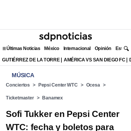
Últimas Noticias
México
Internacional
Opinión
Estilo 
GUTIÉRREZ DE LA TORRE
AMÉRICA VS SAN DIEGO FC
MÚSICA
Conciertos
Pepsi Center WTC
Ocesa
Ticketmaster
Banamex
Sofi Tukker en Pepsi Center
WTC: fecha y boletos para