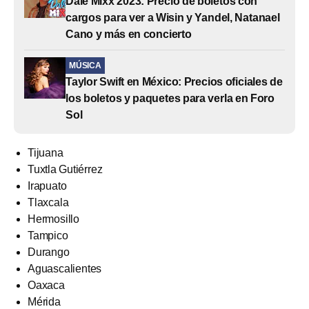
Dale Mixx 2023: Precio de boletos con
cargos para ver a Wisin y Yandel, Natanael
Cano y más en concierto
MÚSICA
Taylor Swift en México: Precios oficiales de
los boletos y paquetes para verla en Foro
Sol
Tijuana
Tuxtla Gutiérrez
Irapuato
Tlaxcala
Hermosillo
Tampico
Durango
Aguascalientes
Oaxaca
Mérida