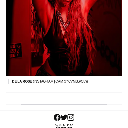
DE LA ROSE
(INSTAGRAM | CAM (@CVMS.POV))