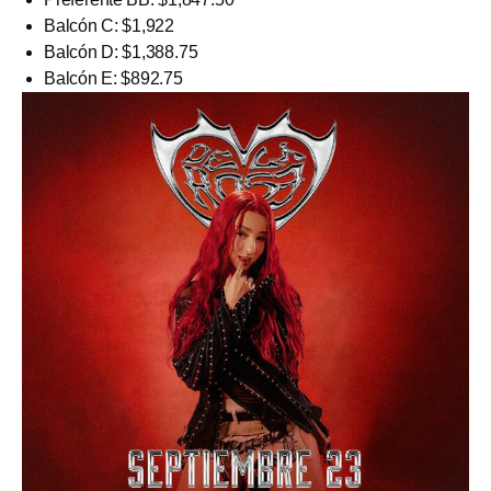
Balcón C: $1,922
Balcón D: $1,388.75
Balcón E: $892.75