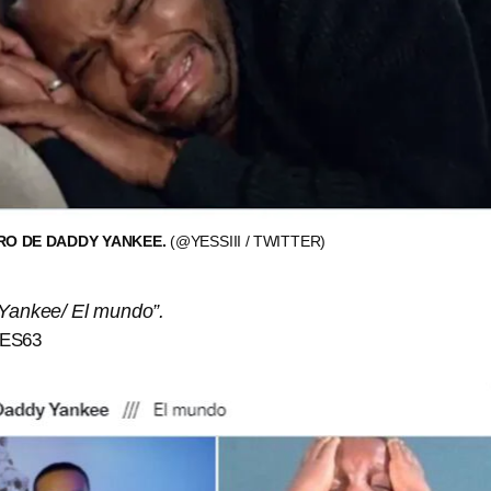
RO DE DADDY YANKEE.
(@YESSIII / TWITTER)
 Yankee/ El mundo”.
ES63