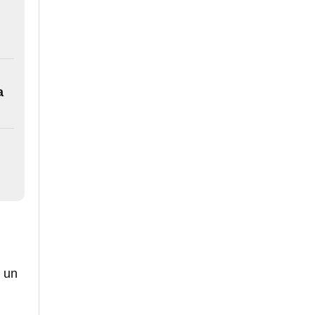
a
n un