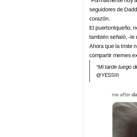
“Formalmente hoy an
seguidores de Dadd
corazón.
El puertorriqueño, 
también señaló, -le
Ahora que la triste 
compartir memes exp
“Mi tarde luego 
@YESSIII