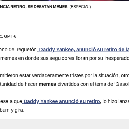
NCIA RETIRO; SE DESATAN MEMES.
(ESPECIAL)
:21 GMT-6
ono del reguetón,
Daddy Yankee, anunció su retiro de l
memes en donde sus seguidores lloran por su inesperad
tieron estar verdaderamente tristes por la situación, otr
rtunidad de hacer
memes
divertidos con el tema de ‘Gasol
pese a que
Daddy Yankee anunció su retiro
,
lo hizo lan
bum y gira.