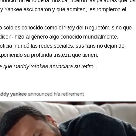
uncio mi retiro de la música”, fueron las palabras que los
y Yankee escucharon y que admiten, les rompieron el
no solo es conocido como el ‘Rey del Reguetón’, sino que
 dicen- hizo al género algo conocido mundialmente.
noticia inundó las redes sociales, sus fans no dejan de
oniendo su profunda tristeza que tienen.
de que Daddy Yankee anunciara su retiro”.