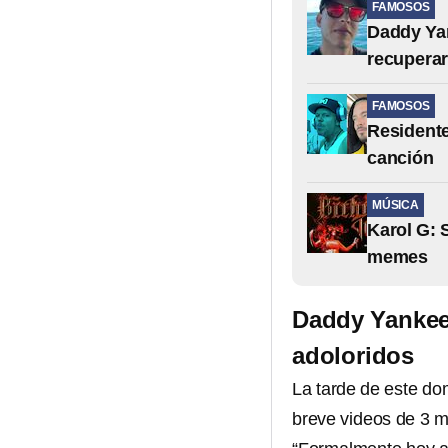
FAMOSOS
Daddy Ya
recuperar
FAMOSOS
Residente
canción
MÚSICA
Karol G: 
memes
Daddy Yankee:
adoloridos
La tarde de este do
breve videos de 3 m