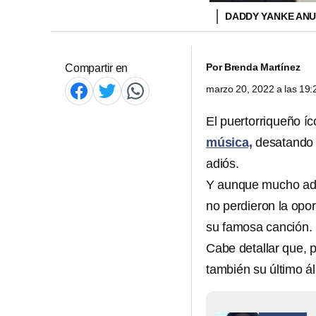
DADDY YANKE ANU
Por
Brenda Martínez
Compartir en
marzo 20, 2022 a las 19
El puertorriqueño íc
música,
desatando 
adiós.
Y aunque mucho admi
no perdieron la opo
su famosa canción.
Cabe detallar que, 
también su último ál