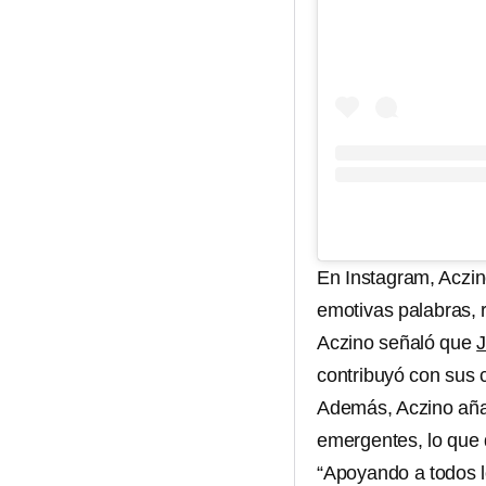
En Instagram, Aczino
emotivas palabras, r
Aczino señaló que
J
contribuyó con sus c
Además, Aczino añadi
emergentes, lo que 
“Apoyando a todos l