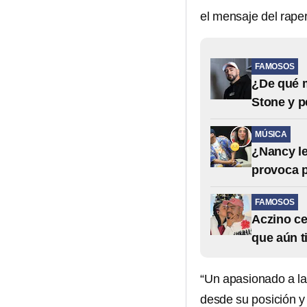
el mensaje del rape
FAMOSOS
¿De qué mu
Stone y p
MÚSICA
¿Nancy le
provoca 
FAMOSOS
Aczino ce
que aún t
“Un apasionado a la
desde su posición y 