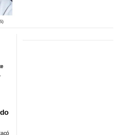
S)
te
-
ido
tacó