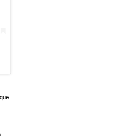
 que
a