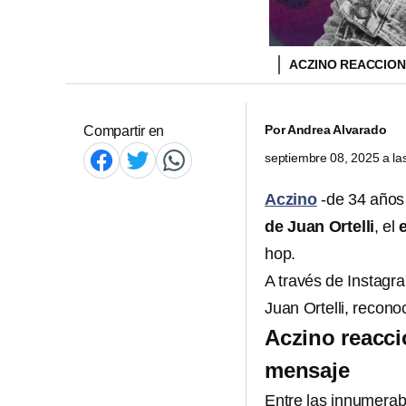
ACZINO REACCION
Por
Andrea Alvarado
Compartir en
septiembre 08, 2025 a l
Aczino
-de 34 años 
de Juan Ortelli
, el
hop.
A través de Instagr
Juan Ortelli, recono
Aczino reacci
mensaje
Entre las innumerab