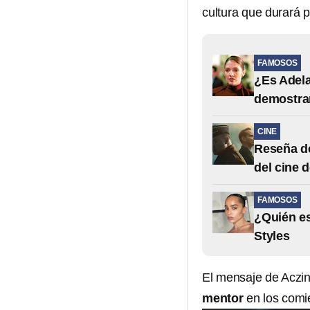
cultura que durará 
FAMOSOS
¿Es Adela
demostrar
CINE
Reseña de
del cine 
FAMOSOS
¿Quién es
Styles
El mensaje de Aczin
mentor
en los comi