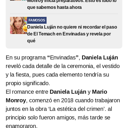
Monroy inicia preparativos. Esto es todo lo
que sabemos hasta ahora
FAMOSOS
Daniela Luján no quiere ni recordar el paso
de El Temach en Envinadas y revela por
qué
En su programa
“
Envinadas
”
,
Daniela Luján
reveló cada detalle de la ceremonia, el vestido
y la fiesta, pues cada elemento tendría su
propio significado.
El romance entre
Daniela Luján
y
Mario
Monroy
, comenzó en 2018 cuando trabajaron
juntos en la obra ‘La estética del crimen’. al
principio solo fueron amigos, más tarde se
enamoraron.