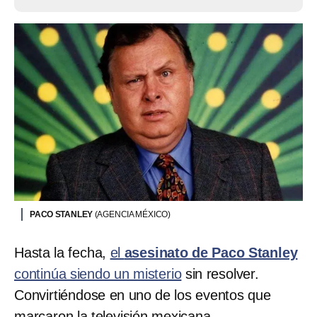
PACO STANLEY
(AGENCIA MÉXICO)
Hasta la fecha,
el
asesinato de Paco Stanley
continúa siendo un misterio
sin resolver.
Convirtiéndose en uno de los eventos que
marcaron la televisión mexicana.