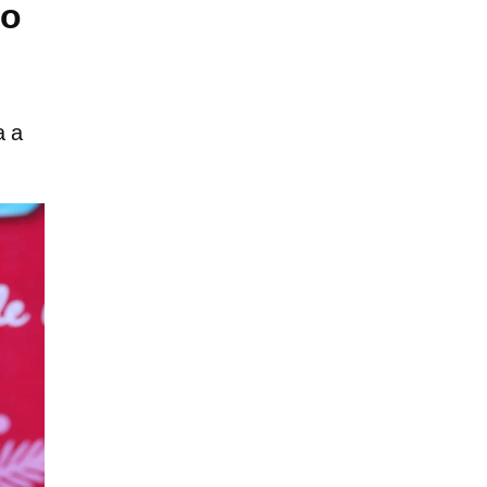
lo
a a