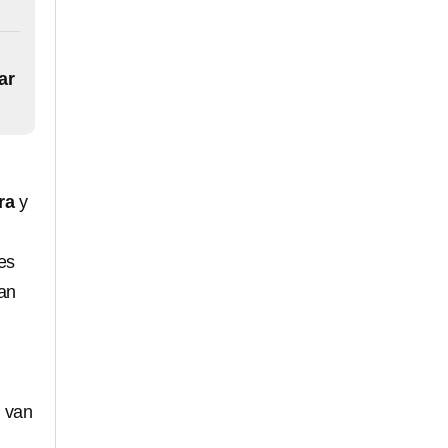
ar
ra
y
es
ian
e van