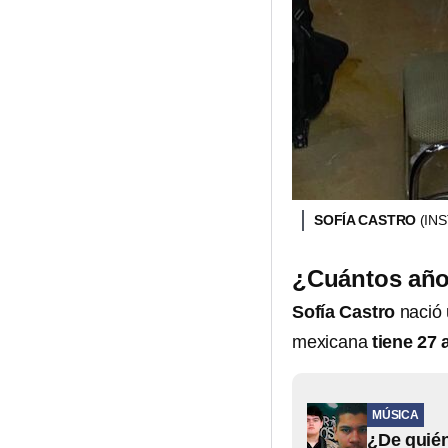
SOFÍA CASTRO
(IN
¿Cuántos años
Sofía Castro
nació 
mexicana
tiene 27 
MÚSICA
¿De quién