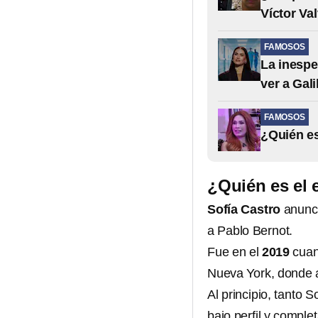
Víctor Va
FAMOSOS
La inespe
ver a Gali
FAMOSOS
¿Quién es
¿Quién es el 
Sofía Castro
anunci
a Pablo Bernot.
Fue en el
2019
cuan
Nueva York, donde
Al principio, tanto
bajo perfil y compl