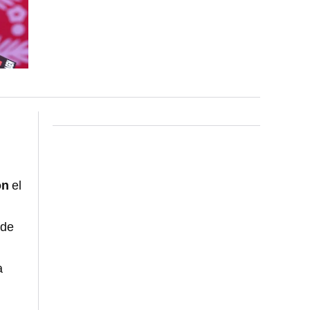
on
el
 de
a