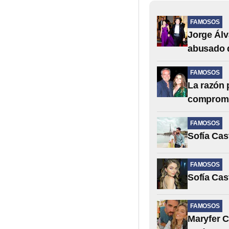
FAMOSOS
Jorge Álv
abusado d
FAMOSOS
La razón 
compromi
FAMOSOS
Sofía Cas
FAMOSOS
Sofía Cas
FAMOSOS
Maryfer C