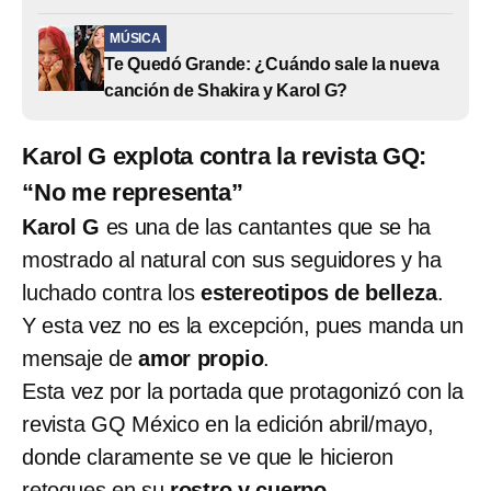
MÚSICA
Te Quedó Grande: ¿Cuándo sale la nueva
canción de Shakira y Karol G?
Karol G explota contra la revista GQ:
“No me representa”
Karol G
es una de las cantantes que se ha
mostrado al natural con sus seguidores y ha
luchado contra los
estereotipos de belleza
.
Y esta vez no es la excepción, pues manda un
mensaje de
amor propio
.
Esta vez por la portada que protagonizó con la
revista GQ México en la edición abril/mayo,
donde claramente se ve que le hicieron
retoques en su
rostro y cuerpo
.