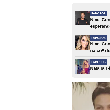
FAMOSOS
Ninel Con
esperando 
FAMOSOS
Ninel Con
narco” de
FAMOSOS
Natalia T