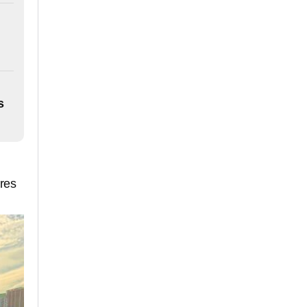
s
ares