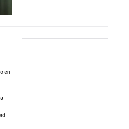
lo en
da
dad