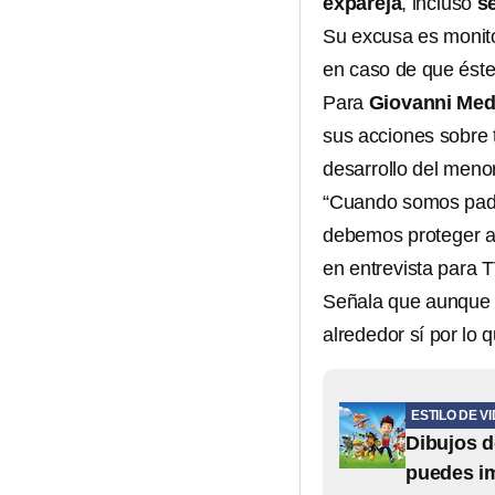
expareja
, incluso
se
Su excusa es monito
en caso de que éste
Para
Giovanni Med
sus acciones sobre 
desarrollo del menor
“Cuando somos padr
debemos proteger a 
en entrevista para 
Señala que aunque 
alrededor sí por lo 
ESTILO DE V
Dibujos d
puedes i