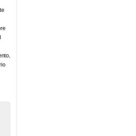
te
bre
l
nto,
rio