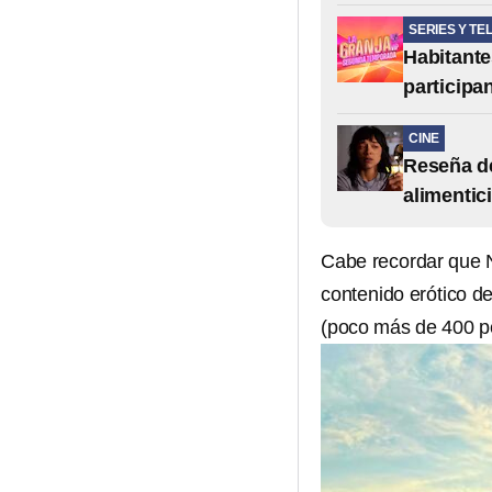
SERIES Y TE
Habitante
participa
CINE
Reseña de
alimentic
Cabe recordar que 
contenido erótico de
(poco más de 400 p