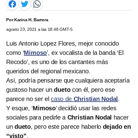
Por
Karina H. Barrera
agosto 23, 2021 a las 18:48 GMT-5
Luis Antonio Lopez Flores️️️, mejor conocido
como ‘
Mimoso
’, ex vocalista de la banda ‘El
Recodo’, es uno de los cantantes más
queridos del regional mexicano.
Así, podría pensarse que cualquiera aceptaría
gustoso hacer un
dueto
con él, pero ese
parece no ser el
caso de
Christian Nodal
.
Y esque,
‘
Mimoso
’ decidió usar las redes
sociales para pedirle a
Christian Nodal
hacer
un
dueto
, pero este parece haberlo
dejado en
“visto”
.