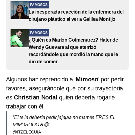
FAMOSOS
La inesperada reacción de la enfermera del
cirujano plástico al ver a Galilea Montijo
FAMOSOS
¿Quién es Marlon Colmenarez? Hater de
Wendy Guevara al que aterrizó
recordándole que mordió la mano que le
dio de comer
Algunos han reprendido a ‘
Mimoso
’ por pedir
favores, asegurándole que por su trayectoria
es
Christian Nodal
quien debería rogarle
trabajar con él.
“El te la debería pedir jajajaa no mames ERES EL
MIMOSOOO🔥😎”
@ITZELEGUIA