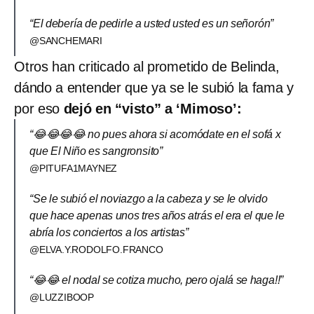
“El debería de pedirle a usted usted es un señorón”
@SANCHEMARI
Otros han criticado al prometido de Belinda,
dándo a entender que ya se le subió la fama y
por eso
dejó en “visto” a ‘Mimoso’:
“😂😂😂😂 no pues ahora si acomódate en el sofá x
que El Niño es sangronsito”
@PITUFA1MAYNEZ
“Se le subió el noviazgo a la cabeza y se le olvido
que hace apenas unos tres años atrás el era el que le
abría los conciertos a los artistas”
@ELVA.Y.RODOLFO.FRANCO
“😂😂 el nodal se cotiza mucho, pero ojalá se haga!!”
@LUZZIBOOP