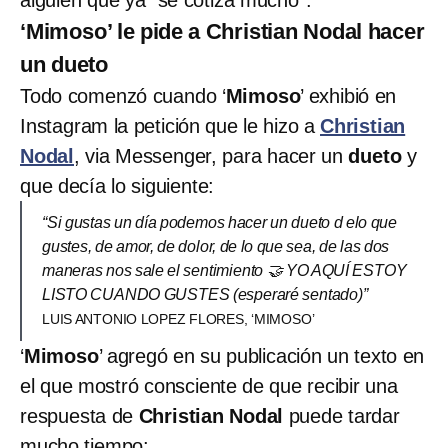
‘Mimoso’ le pide a Christian Nodal hacer
un dueto
Todo comenzó cuando ‘
Mimoso
’ exhibió en
Instagram la petición que le hizo a
Christian
Nodal
, via Messenger, para hacer un
dueto
y
que decía lo siguiente:
“Si gustas un día podemos hacer un dueto d elo que
gustes, de amor, de dolor, de lo que sea, de las dos
maneras nos sale el sentimiento 🤝 YO AQUÍ ESTOY
LISTO CUANDO GUSTES (esperaré sentado)”
LUIS ANTONIO LOPEZ FLORES️️️, ‘MIMOSO’
‘
Mimoso
’ agregó en su publicación un texto en
el que mostró consciente de que recibir una
respuesta de
Christian Nodal
puede tardar
mucho tiempo: