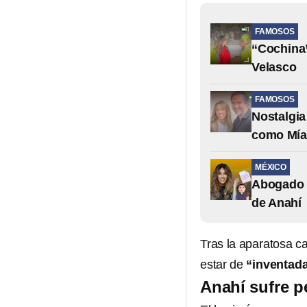
FAMOSOS
“Cochina”
Velasco
FAMOSOS
Nostalgia
como Mía
MÉXICO
Abogado 
de Anahí
Tras la aparatosa c
estar de
“inventad
Anahí sufre p