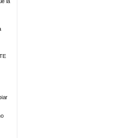
ue la
a
RTE
biar
no