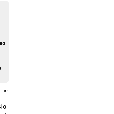
deo
s
a no
cio