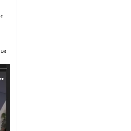
ón
que