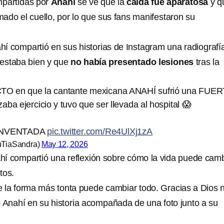
mpartidas por
Anahí
se ve que la
caída fue aparatosa
y q
imado el cuello, por lo que sus fans manifestaron su
í compartió en sus historias de Instagram una radiografí
estaba bien y que
no había presentado lesiones
tras la
 en que la cantante mexicana ANAHÍ sufrió una FUE
zaba ejercicio y tuvo que ser llevada al hospital 😱
 INVENTADA
pic.twitter.com/Re4UlXj1zA
uTiaSandra)
May 12, 2026
nahí compartió una reflexión sobre cómo la vida puede cam
tos.
 la forma más tonta puede cambiar todo. Gracias a Dios 
ó Anahí en su historia acompañada de una foto junto a su