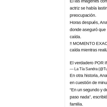
El las imágenes co
actriz se había last
preocupación.
Horas después, Anah
donde aseguró que 
caída.
‼️ MOMENTO EXACTO
caída mientras reali
El verdadero POR
— La Tía Sandra (@T
En otra historia, A
en cuestión de minu
“En un segundo y de
paso nada”, escribi
familia.