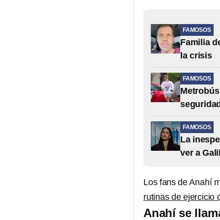
FAMOSOS
Familia d
la crisis
FAMOSOS
Metrobús 
segurida
FAMOSOS
La inespe
ver a Gali
Los fans de Anahí m
rutinas de ejercicio
Anahí se llam