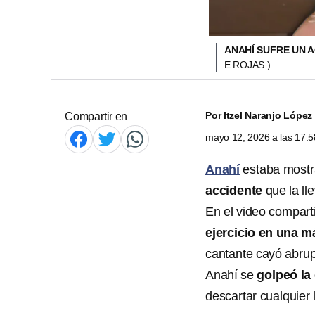
ANAHÍ SUFRE UN 
E ROJAS )
Por
Itzel Naranjo López
Compartir en
mayo 12, 2026 a las 17:
Anahí
estaba mostra
accidente
que la ll
En el video compart
ejercicio en una m
cantante cayó abru
Anahí se
golpeó la 
descartar cualquier 