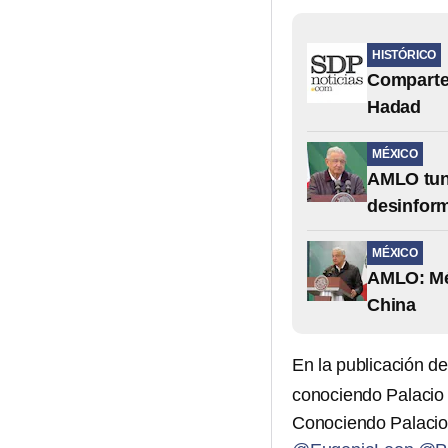
HISTÓRICO
Comparten
Hadad
MÉXICO
AMLO tund
desinform
MÉXICO
AMLO: Méx
China
En la publicación d
conociendo Palacio
Conociendo Palacio