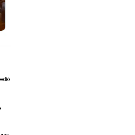
edió
o