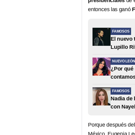
presidenciales
de 
entonces las ganó
F
FAMOSOS
El nuevo 
Lupillo R
NUEVO LEÓ
¿Por qué 
contamo
FAMOSOS
Nadia de 
con Nayel
Porque después del 
México, Eugenia Le