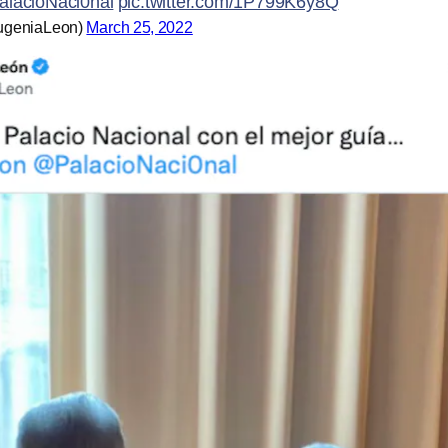
lacioNaci0nal
⁩
pic.twitter.com/1P799K6y8Q
ugeniaLeon)
March 25, 2022