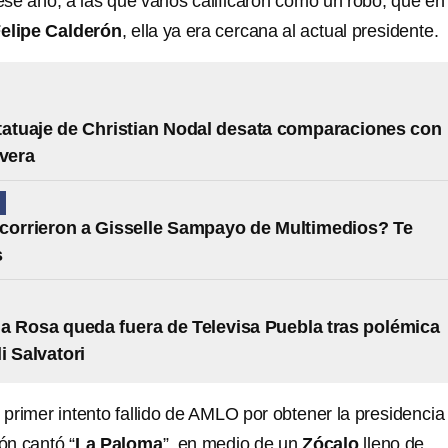
ese año, a las que varios calificaron como un robo, que en
elipe Calderón
, ella ya era cercana al actual presidente.
tatuaje de Christian Nodal desata comparaciones con
ivera
N
corrieron a Gisselle Sampayo de Multimedios? Te
s
la Rosa queda fuera de Televisa Puebla tras polémica
i Salvatori
primer intento fallido de AMLO por obtener la presidencia
ón cantó “
La Paloma
”, en medio de un
Zócalo
lleno de