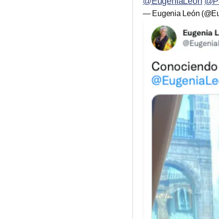
@EugeniaLeon
⁩ ⁦
@Pa
— Eugenia León (@E